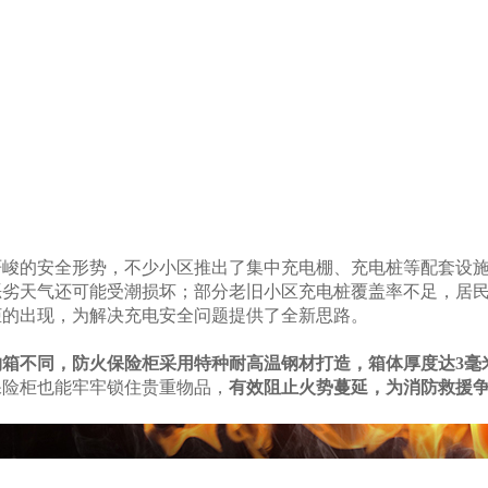
严峻的安全形势，不少小区推出了集中充电棚、充电桩等配套设
恶劣天气还可能受潮损坏；部分老旧小区充电桩覆盖率不足，居
柜的出现，为解决充电安全问题提供了全新思路。
箱不同，防火保险柜采用特种耐高温钢材打造，箱体厚度达3毫米
保险柜也能牢牢锁住贵重物品，
有效阻止火势蔓延，为消防救援