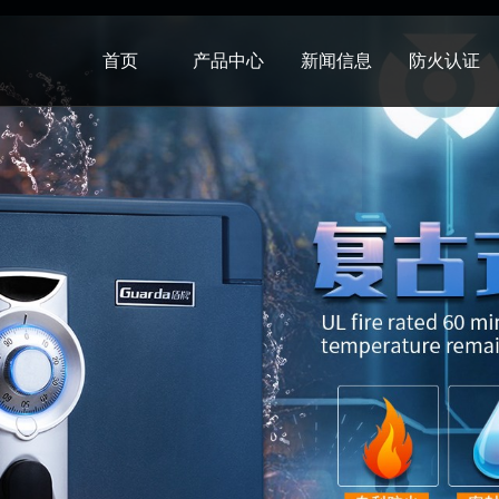
首页
产品中心
新闻信息
防火认证