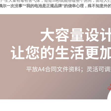
产生大量有毒有害气体，短短10秒就能吞噬整个房间，留给人
偶尔一次没事”“我的电池是正规品牌”的侥幸心理，殊不知意外