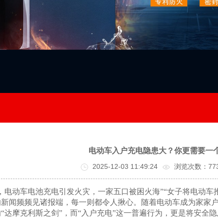
电动车入户充电隐患大？你更需要一
2025-12-03 11:49:24
浏览次数：
77
，电动车电池充电引发火灾，一家五口被困火海”“女子将电动车
的新闻频频见诸报端，每一则都令人揪心。随着电动车成为家家
“达摩克利斯之剑”，而“入户充电”这一普遍行为，更是将安全