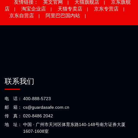
友情链接：
英文官网
天猫旗舰店
京东旗舰
|
|
店
淘宝企业店
天猫专卖店
京东专营店
|
|
|
|
京东自营店
阿里巴巴国内站
|
|
联系我们
电 话：
400-888-5723
邮 箱：
cs@guardasafe.com.cn
传 真：
020-8486 2042
地 址：
中国 · 广州市天河区体育东路140-148号南方证券大厦
1607-1608室