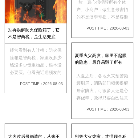
故，真心想提醒所有个体
户、小商户：做生意最害怕
的不是淡季亏损，不是客源
不足，而是一场突如其来的
POST TIME：2026-08-03
别再误解防火保险箱了，它
火灾，直接让数年经营心血
不是智商税，是生活兜底
归零。很多小商铺、五金
店、便利店、工作室，店面
经常看到有人吐槽：防火保
货物密集、线路繁杂、电器
夏季火灾高发，家里不起眼
险箱是智商税，家里没多少
设备多，火...
的隐患，最容易毁了所有
钱没多少贵重物品，根本没
必要买。但看完近期频发的
入夏之后，各地火灾预警频
家庭火灾案例后，真心想
频刷屏，消防部门频频提醒
POST TIME：2026-08-03
说：大家真的误解它了，防
居家防火，可很多人还是心
火保险箱从来不是用来炫富
存侥幸，觉得只要自己注意
的摆设，而是普通家庭人人
用火用电，火灾就不会找上
都需要的生活兜底保障，性
POST TIME：2026-08-03
门。但翻看近期真实火灾案
价比拉...
例就会发现，绝大多数家庭
火灾，都不是重大疏忽，全
是不起眼的日常小隐患，悄
大火过后最崩溃的，从来不
别等大火烧家，才懂现金积