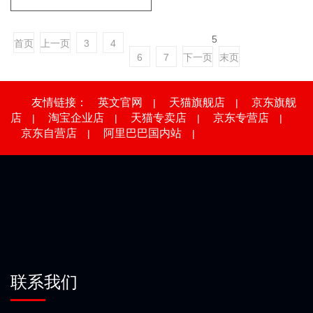
盗，高频频发的火灾、水
灾，才是威胁家庭财产的最
5
首页
上一页
3
4
大隐患。
6
7
下一页
末页
友情链接：
英文官网
天猫旗舰店
京东旗舰
|
|
店
淘宝企业店
天猫专卖店
京东专营店
|
|
|
|
京东自营店
阿里巴巴国内站
|
|
联系我们