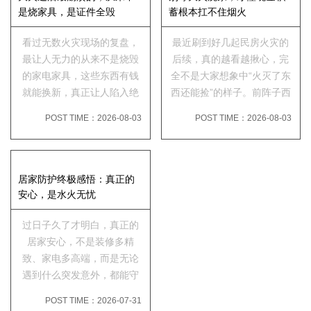
然酿...
是烧家具，是证件全毁
蓄根本扛不住烟火
看过无数火灾现场的复盘，
最近刷到好几起民房火灾的
最让人无力的从来不是烧毁
后续，真的越看越揪心，完
的家电家具，这些东西有钱
全不是大家想象中“火灭了东
就能换新，真正让人陷入绝
西还能捡”的样子。前阵子西
境的，是那些独一无二、无
藏林芝一户村民家里线路短
POST TIME：2026-08-03
POST TIME：2026-08-03
法即刻补办的证件资料，一
路突发火灾，家里存放的30
旦烧毁，生活直接陷入停
多万现金全部被大火烤得碳
摆。近期多地民房、自建房
化粘连，纸币碎成一片一
火灾频发，很多受灾家庭灾
片，轻轻一碰就成了灰。
居家防护终极感悟：真正的
后第一...
安心，是水火无忧
过日子久了才明白，真正的
居家安心，不是装修多精
致、家电多高端，而是无论
遇到什么突发意外，都能守
住自己最珍贵的东西。现代
POST TIME：2026-07-31
人的居家隐患，早已不止防